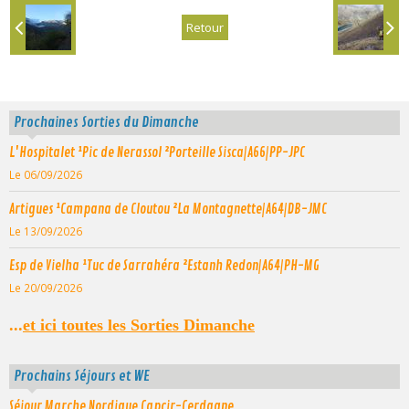
Retour
Prochaines Sorties du Dimanche
L'Hospitalet ¹Pic de Nerassol ²Porteille Sisca|A66|PP-JPC
Le 06/09/2026
Artigues ¹Campana de Cloutou ²La Montagnette|A64|DB-JMC
Le 13/09/2026
Esp de Vielha ¹Tuc de Sarrahéra ²Estanh Redon|A64|PH-MG
Le 20/09/2026
...
et ici toutes les Sorties Dimanche
Prochains Séjours et WE
Séjour Marche Nordique Capcir-Cerdagne