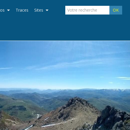
éos
Traces
Sites
OK
›