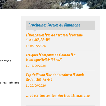
Prochaines Sorties du Dimanche
L'Hospitalet ¹Pic de Nerassol ²Porteille
Sisca|A66|PP-JPC
Le 06/09/2026
Artigues ¹Campana de Cloutou ²La
Montagnette|A64|DB-JMC
s formés.
Le 13/09/2026
Esp de Vielha ¹Tuc de Sarrahéra ²Estanh
Redon|A64|PH-MG
ans les mêmes
Le 20/09/2026
...
et ici toutes les Sorties Dimanche