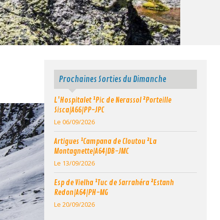
Prochaines Sorties du Dimanche
L'Hospitalet ¹Pic de Nerassol ²Porteille
Sisca|A66|PP-JPC
Le 06/09/2026
Artigues ¹Campana de Cloutou ²La
Montagnette|A64|DB-JMC
Le 13/09/2026
Esp de Vielha ¹Tuc de Sarrahéra ²Estanh
Redon|A64|PH-MG
Le 20/09/2026