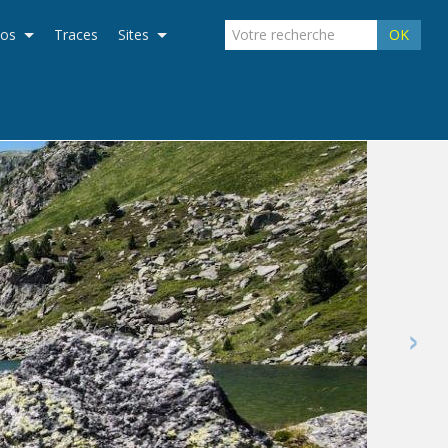
éos
Traces
Sites
OK
›