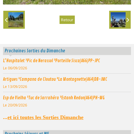
Retour
Prochaines Sorties du Dimanche
L'Hospitalet ¹Pic de Nerassol ²Porteille Sisca|A66|PP-JPC
Le 06/09/2026
Artigues ¹Campana de Cloutou ²La Montagnette|A64|DB-JMC
Le 13/09/2026
Esp de Vielha ¹Tuc de Sarrahéra ²Estanh Redon|A64|PH-MG
Le 20/09/2026
...
et ici toutes les Sorties Dimanche
Prochains Séjours et WE