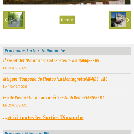
Retour
Prochaines Sorties du Dimanche
L'Hospitalet ¹Pic de Nerassol ²Porteille Sisca|A66|PP-JPC
Le 06/09/2026
Artigues ¹Campana de Cloutou ²La Montagnette|A64|DB-JMC
Le 13/09/2026
Esp de Vielha ¹Tuc de Sarrahéra ²Estanh Redon|A64|PH-MG
Le 20/09/2026
...
et ici toutes les Sorties Dimanche
Prochains Séjours et WE