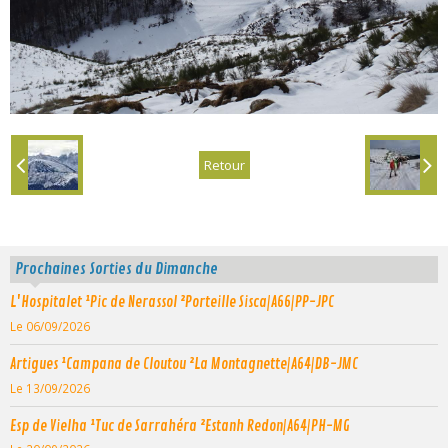
Retour
Prochaines Sorties du Dimanche
L'Hospitalet ¹Pic de Nerassol ²Porteille Sisca|A66|PP-JPC
Le 06/09/2026
Artigues ¹Campana de Cloutou ²La Montagnette|A64|DB-JMC
Le 13/09/2026
Esp de Vielha ¹Tuc de Sarrahéra ²Estanh Redon|A64|PH-MG