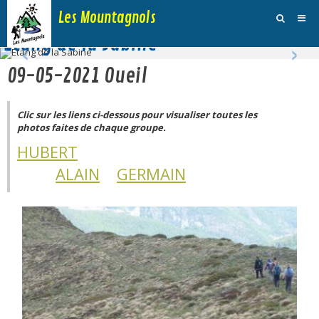
Les Mountagnols
‹
›
Etang de la Sabine
Activités
09-05-2021 Oueil
Agenda
Clic sur les liens ci-dessous pour visualiser toutes les
Inscription Dimanche
photos faites de chaque groupe.
Adhésions et Club
HUBERT
ALAIN
GERMAIN
Photos
Galerie Vidéos
Traces
Sites
Blog