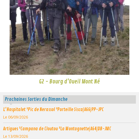
G2 - Bourg d'Oueil Mont Né
Prochaines Sorties du Dimanche
L'Hospitalet ¹Pic de Nerassol ²Porteille Sisca|A66|PP-JPC
Le 06/09/2026
Artigues ¹Campana de Cloutou ²La Montagnette|A64|DB-JMC
Le 13/09/2026