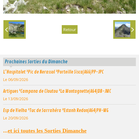
Retour
Prochaines Sorties du Dimanche
L'Hospitalet ¹Pic de Nerassol ²Porteille Sisca|A66|PP-JPC
Le 06/09/2026
Artigues ¹Campana de Cloutou ²La Montagnette|A64|DB-JMC
Le 13/09/2026
Esp de Vielha ¹Tuc de Sarrahéra ²Estanh Redon|A64|PH-MG
Le 20/09/2026
...
et ici toutes les Sorties Dimanche