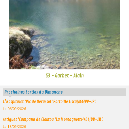
G3 - Garbet - Alain
Prochaines Sorties du Dimanche
L'Hospitalet ¹Pic de Nerassol ²Porteille Sisca|A66|PP-JPC
Le 06/09/2026
Artigues ¹Campana de Cloutou ²La Montagnette|A64|DB-JMC
Le 13/09/2026