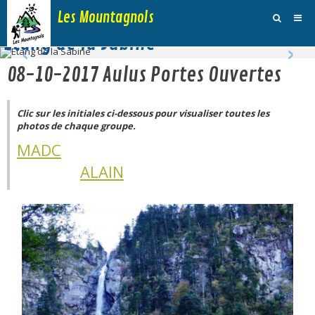
Les Mountagnols
‹
›
Etang de la Sabine
Activités
08-10-2017 Aulus Portes Ouvertes
Agenda
Clic sur les initiales ci-dessous pour visualiser toutes les
Inscription Dimanche
photos
de chaque groupe.
Adhésions et Club
MADC
ALAIN
Photos
Galerie Vidéos
Traces
Sites
Blog