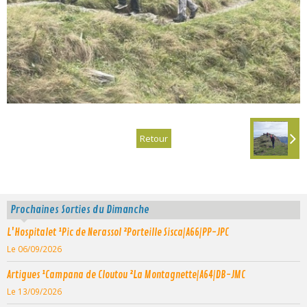
Retour
Prochaines Sorties du Dimanche
L'Hospitalet ¹Pic de Nerassol ²Porteille Sisca|A66|PP-JPC
Le 06/09/2026
Artigues ¹Campana de Cloutou ²La Montagnette|A64|DB-JMC
Le 13/09/2026