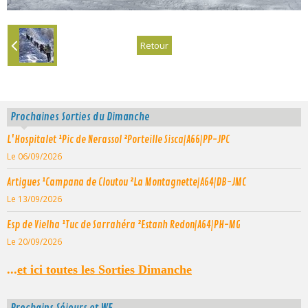
Retour
Prochaines Sorties du Dimanche
L'Hospitalet ¹Pic de Nerassol ²Porteille Sisca|A66|PP-JPC
Le 06/09/2026
Artigues ¹Campana de Cloutou ²La Montagnette|A64|DB-JMC
Le 13/09/2026
Esp de Vielha ¹Tuc de Sarrahéra ²Estanh Redon|A64|PH-MG
Le 20/09/2026
...
et ici toutes les Sorties Dimanche
Prochains Séjours et WE