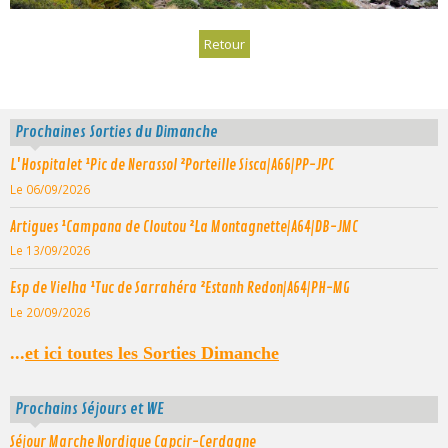
Retour
Prochaines Sorties du Dimanche
L'Hospitalet ¹Pic de Nerassol ²Porteille Sisca|A66|PP-JPC
Le 06/09/2026
Artigues ¹Campana de Cloutou ²La Montagnette|A64|DB-JMC
Le 13/09/2026
Esp de Vielha ¹Tuc de Sarrahéra ²Estanh Redon|A64|PH-MG
Le 20/09/2026
...
et ici toutes les Sorties Dimanche
Prochains Séjours et WE
Séjour Marche Nordique Capcir-Cerdagne