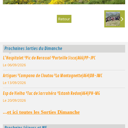
Retour
Prochaines Sorties du Dimanche
L'Hospitalet ¹Pic de Nerassol ²Porteille Sisca|A66|PP-JPC
Le 06/09/2026
Artigues ¹Campana de Cloutou ²La Montagnette|A64|DB-JMC
Le 13/09/2026
Esp de Vielha ¹Tuc de Sarrahéra ²Estanh Redon|A64|PH-MG
Le 20/09/2026
...
et ici toutes les Sorties Dimanche
Prochains Séjours et WE