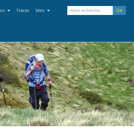
éos
Traces
Sites
OK
›