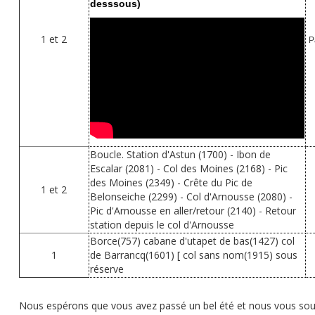
desssous)
1 et 2
Pa
Boucle. Station d'Astun (1700) - Ibon de
Escalar (2081) - Col des Moines (2168) - Pic
des Moines (2349) - Crête du Pic de
1 et 2
Belonseiche (2299) - Col d'Arnousse (2080) -
Pic d'Arnousse en aller/retour (2140) - Retour
station depuis le col d'Arnousse
Borce(757) cabane d'utapet de bas(1427) col
1
de Barrancq(1601) [ col sans nom(1915) sous
réserve
Nous espérons que vous avez passé un bel été et nous vous souh