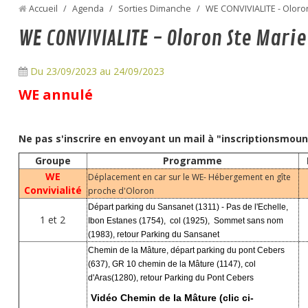
Accueil
/
Agenda
/
Sorties Dimanche
/
WE CONVIVIALITE - Oloron
WE CONVIVIALITE - Oloron Ste Marie
Du 23/09/2023
au 24/09/2023
WE annulé
Ne pas s'inscrire en envoyant un mail à "inscriptionsmo
Groupe
Programme
WE
Déplacement en car sur le WE- Hébergement en gîte
Convivialité
proche d'Oloron
Départ parking du Sansanet (1311) - Pas de l'Echelle,
1 et 2
Ibon Estanes (1754), col (1925), Sommet sans nom
(1983), retour Parking du Sansanet
Chemin de la Mâture, départ parking du pont Cebers
(637), GR 10 chemin de la Mâture (1147), col
d'Aras(1280), retour Parking du Pont Cebers
Vidéo Chemin de la Mâture (clic ci-