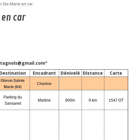
 Ste Marie en car
 en car
untagnols@gmail.com"
Destination
Encadrant
Dénivelé
Distance
Carte
Oloron Sainte
Charline
Marie (64)
Parking du
Martine
800m
9 km
1547 OT
Sansanet