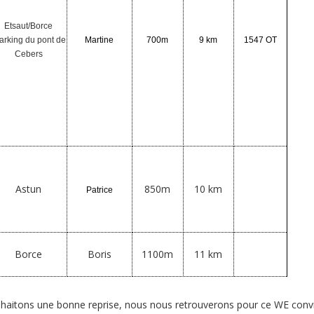
Etsaut/Borce
rking du pont de
Martine
700m
9 km
1547 OT
Cebers
Astun
850m
10 km
Patrice
Borce
Boris
1100m
11 km
aitons une bonne reprise, nous nous retrouverons pour ce WE conviv