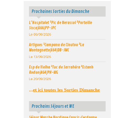
Prochaines Sorties du Dimanche
L'Hospitalet ¹Pic de Nerassol ²Porteille
Sisca|A66|PP-JPC
Le 06/09/2026
Artigues ¹Campana de Cloutou ²La
Montagnette|A64|DB-JMC
Le 13/09/2026
Esp de Vielha ¹Tuc de Sarrahéra ²Estanh
Redon|A64|PH-MG
Le 20/09/2026
...
et ici toutes les Sorties Dimanche
Prochains Séjours et WE
Séjour Marche Nordique Capcir-Cerdagne