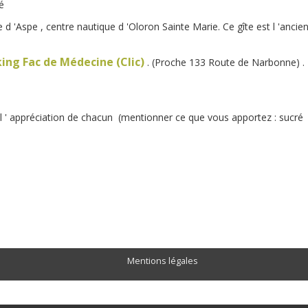
té
d 'Aspe , centre nautique d 'Oloron Sainte Marie. Ce gîte est l 'ancie
ing Fac de Médecine (Clic)
. (Proche 133 Route de Narbonne) .
 ' appréciation de chacun (mentionner ce que vous apportez : sucré 
er .
Mentions légales