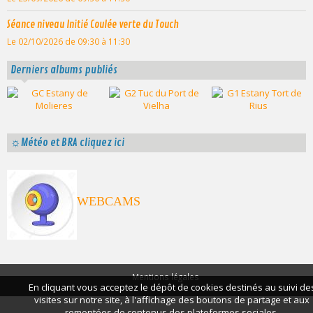
Séance niveau Initié Coulée verte du Touch
Le 02/10/2026
de 09:30
à 11:30
Derniers albums publiés
☼Météo et BRA cliquez ici
WEBCAMS
Mentions légales
En cliquant vous acceptez le dépôt de cookies destinés au suivi de
visites sur notre site, à l'affichage des boutons de partage et aux
remontées de contenus des plateformes sociales.