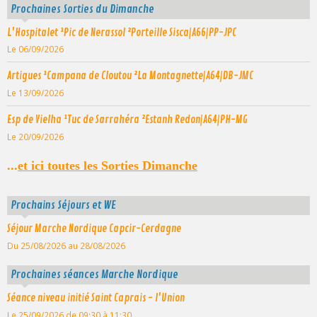
Prochaines Sorties du Dimanche
L'Hospitalet ¹Pic de Nerassol ²Porteille Sisca|A66|PP-JPC
Le 06/09/2026
Artigues ¹Campana de Cloutou ²La Montagnette|A64|DB-JMC
Le 13/09/2026
Esp de Vielha ¹Tuc de Sarrahéra ²Estanh Redon|A64|PH-MG
Le 20/09/2026
...
et ici toutes les Sorties Dimanche
Prochains Séjours et WE
Séjour Marche Nordique Capcir-Cerdagne
Du 25/08/2026
au 28/08/2026
Prochaines séances Marche Nordique
Séance niveau initié Saint Caprais - l'Union
Le 25/09/2026
de 09:30
à 11:30