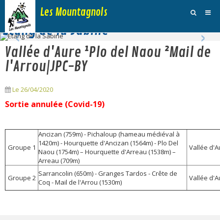
Les Mountagnols
‹
›
Etang de la Sabine
Activités
Vallée d'Aure ¹Plo del Naou ²Mail de
Agenda
l'Arrou|JPC-BY
Inscription Dimanche
Le 26/04/2020
Adhésions et Club
Sortie annulée (Covid-19)
Photos
Ancizan (759m) - Pichaloup (hameau médiéval à
Galerie Vidéos
1420m) - Hourquette d'Ancizan (1564m) - Plo Del
Groupe 1
Vallée d'A
Naou (1754m) – Hourquette d'Arreau (1538m) –
Traces
Arreau (709m)
Sarrancolin (650m) - Granges Tardos - Crête de
Groupe 2
Vallée d'A
Sites
Coq - Mail de l'Arrou (1530m)
Blog