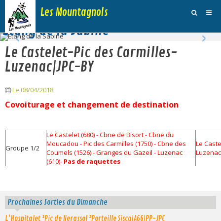
Les Mountagnols
‹
›
Etang de la Sabine
Activités
Le Castelet-Pic des Carmilles-
Agenda
Luzenac|JPC-BY
Inscription Dimanche
Le 08/04/2018
Adhésions et Club
Covoiturage et changement de destination
Photos
Le Castelet (680) - Cbne de Bisort - Cbne du
Galerie Vidéos
Moucadou - Pic des Carmilles (1750) - Cbne des
Le Caste
Groupe 1/2
Coumels (1526) - Granges du Gazeil - Luzenac
Luzenac
Traces
(610)-
Pas de raquettes
Sites
Blog
Prochaines Sorties du Dimanche
L'Hospitalet ¹Pic de Nerassol ²Porteille Sisca|A66|PP-JPC