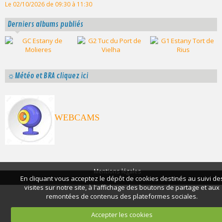
Le 02/10/2026
de 09:30
à 11:30
Derniers albums publiés
☼Météo et BRA cliquez ici
WEBCAMS
Mentions légales
En cliquant vous acceptez le dépôt de cookies destinés au suivi de
visites sur notre site, à l'affichage des boutons de partage et aux
remontées de contenus des plateformes sociales.
Accepter les cookies