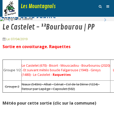
Les Mountagnols
‹
›
Etang de la Sabine
Activités
Le Castelet - ¹²Bourbourou | PP
Agenda
Le 07/04/2019
Inscription Dimanche
Sortie en covoiturage. Raquettes
Adhésions et Club
Photos
Le Castelet (670) - Bisort - Mouscadou - Bourbourou (2020)
Groupe 1/2
- Et suivant météo boucle Falgarouse (1940) - Gireys
Galerie Vidéos
(1480) - Le Castelet -
Raquettes
Traces
Niaux (540m) - Alliat - Génat - Col de la Bène (1224) -
Groupe 2
Retour par Lapège - Capoulet (582)
Sites
Météo pour cette sortie (clic sur la commune)
Blog