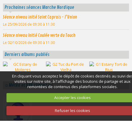
Prochaines séances Marche Nordique
Séance niveau initié Saint Caprais - l'Union
Le 25/09/2026
de 09:30
à 11:30
Séance niveau Initié Coulée verte du Touch
Le 02/10/2026
de 09:30
à 11:30
Derniers albums publiés
En cliquant vous acceptez le dépôt de cookies destinés au suivi de
visites sur notre site, à l'affichage des boutons de partage et aux
☼Météo et BRA cliquez ici
remontées de contenus des plateformes sociales.
Accepter les cookies
WEBCAMS
Refuser les cookies