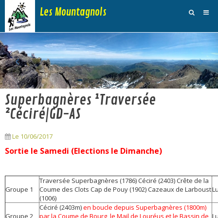
Les Mountagnols
Activités
‹
›
Agenda
Inscription Dimanche
Superbagnères ¹Traversée
Adhésions et Club
²Céciré|GD-AS
Photos
Le 10/06/2017
Galerie Vidéos
Sortie le Samedi (Elections le Dimanche)
Traces
Sites
Traversée Superbagnères (1786) Céciré (2403) Crête de la
Groupe 1
Coume des Clots Cap de Pouy (1902) Cazeaux de Larboust
L
Blog
(1006)
Céciré (2403m)
en boucle depuis Superbagnères (1800m)
Groupe 2
par la Coume de Bourg, le Mail de Louréus et le Bassin de
L