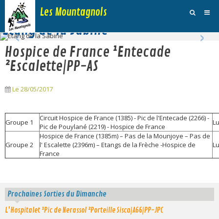
Les Mountagnols
‹
›
Etang de la Sabine
Activités
Hospice de France ¹Entecade
Agenda
²Escalette|PP-AS
Inscription Dimanche
Le 28/05/2017
Adhésions et Club
Circuit Hospice de France (1385) - Pic de l'Entecade (2266) -
Photos
Groupe 1
L
Pic de Pouylané (2219) - Hospice de France
Hospice de France (1385m) – Pas de la Mounjoye – Pas de
Galerie Vidéos
Groupe 2
l' Escalette (2396m) – Etangs de la Frèche -Hospice de
L
France
Traces
Sites
Prochaines Sorties du Dimanche
Blog
L'Hospitalet ¹Pic de Nerassol ²Porteille Sisca|A66|PP-JPC