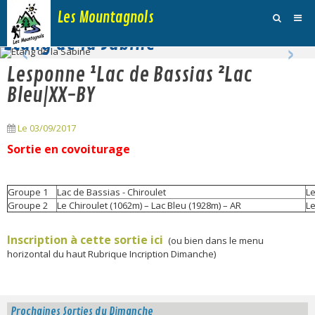
Les Mountagnols
‹
›
Etang de la Sabine
Activités
Lesponne ¹Lac de Bassias ²Lac
Agenda
Bleu|XX-BY
Inscription Dimanche
Le 03/09/2017
Adhésions et Club
Sortie en covoiturage
Photos
Groupe 1
Lac de Bassias - Chiroulet
L
Galerie Vidéos
Groupe 2
Le Chiroulet (1062m) – Lac Bleu (1928m) – AR
L
Traces
Inscription à cette sortie ici
(ou bien dans le menu
horizontal du haut Rubrique Incription Dimanche)
Sites
Blog
Prochaines Sorties du Dimanche