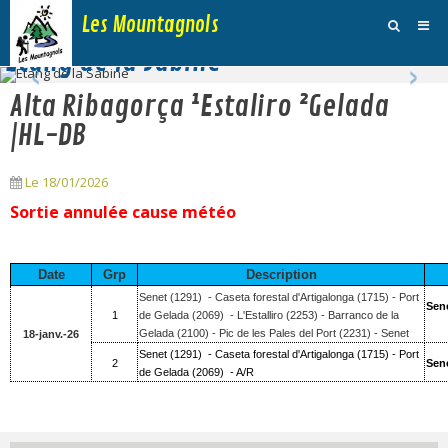
Les Mountagnols
‹
›
Etang de la Sabine
Activités
Alta Ribagorça ¹Estaliro ²Gelada
Agenda
|HL-DB
Inscription Dimanche
Le 18/01/2026
Adhésions et Club
Sortie annulée cause météo
Photos
Date
Grp
Description
Galerie Vidéos
Senet (1291) - Caseta forestal d'Artigalonga (1715) - Port
Sen
1
de Gelada (2069) - L'Estalliro (2253) - Barranco de la
Traces
Gelada (2100) - Pic de les Pales del Port (2231) - Senet
18-janv.-26
Senet (1291) - Caseta forestal d'Artigalonga (1715) - Port
2
Sen
Sites
de Gelada (2069) - A/R
Blog