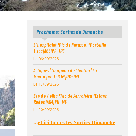
Prochaines Sorties du Dimanche
L'Hospitalet ¹Pic de Nerassol ²Porteille
Sisca|A66|PP-JPC
Le 06/09/2026
Artigues ¹Campana de Cloutou ²La
Montagnette|A64|DB-JMC
Le 13/09/2026
Esp de Vielha ¹Tuc de Sarrahéra ²Estanh
Redon|A64|PH-MG
Le 20/09/2026
...
et ici toutes les Sorties Dimanche