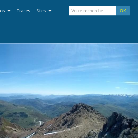
éos
Traces
Sites
OK
›