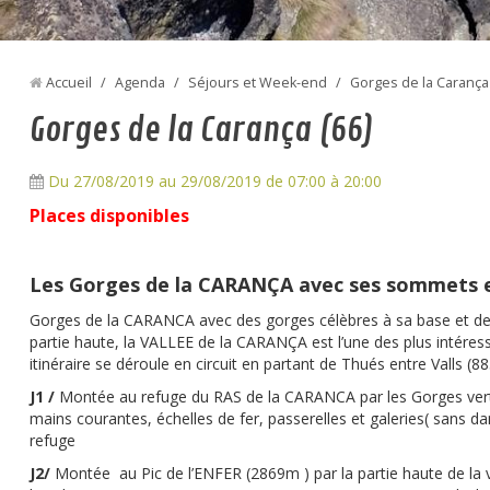
Accueil
/
Agenda
/
Séjours et Week-end
/
Gorges de la Carança 
Gorges de la Carança (66)
Du 27/08/2019
au 29/08/2019
de 07:00
à 20:00
Places disponibles
Les Gorges de la CARANÇA avec ses sommets e
Gorges de la CARANCA avec des gorges célèbres à sa base et des
partie haute, la VALLEE de la CARANÇA est l’une des plus intére
itinéraire se déroule en circuit en partant de Thués entre Valls (8
J1 /
Montée au refuge du RAS de la CARANCA par les Gorges vert
mains courantes, échelles de fer, passerelles et galeries( sans d
refuge
J2/
Montée au Pic de l’ENFER (2869m ) par la partie haute de la va