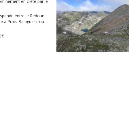
minement en crête par le
spendu entre le Redoun
te à Prats Balaguer d’où
0€