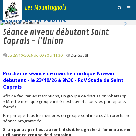
Les Mountagnols
‹
›
Etang de la Sabine
Activités
Séance niveau débutant Saint
Agenda
Caprais - l'Union
Inscription Dimanche
Le 23/10/2026
de 09:30
à 11:30
Durée : 3h
Adhésions et Club
P
r
ochaine séance de marche nordique Niveau
Photos
débutant - le 23/10/26 à 9h30 - RdV Stade de Saint
Caprais
Galerie Vidéos
Afin de faciliter les inscriptions, un groupe de discussion WhatsApp
Traces
« Marche nordique groupe initié » est ouvert à tous les participants
formés.
Sites
Par principe, tous les membres du groupe sont inscrits à la prochaine
séance programmée.
Blog
Si un participant est absent, il doit le signaler à l’animatrice en
utilisant ce groupe de discussion.