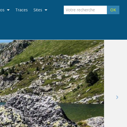
éos
Traces
Sites
OK
›