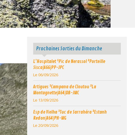
Prochaines Sorties du Dimanche
L'Hospitalet ¹Pic de Nerassol ²Porteille
Sisca|A66|PP-JPC
Le 06/09/2026
Artigues ¹Campana de Cloutou ²La
Montagnette|A64|DB-JMC
Le 13/09/2026
Esp de Vielha ¹Tuc de Sarrahéra ²Estanh
Redon|A64|PH-MG
Le 20/09/2026