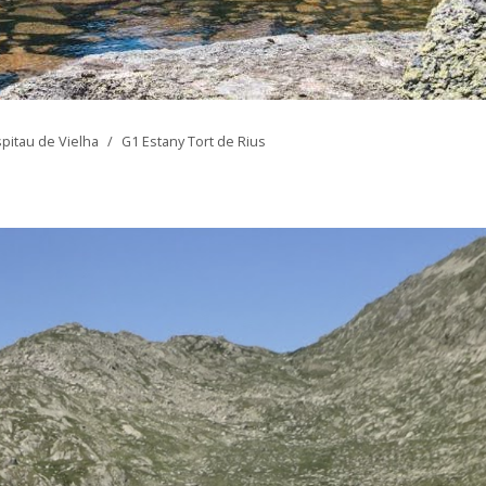
Espitau de Vielha
/
G1 Estany Tort de Rius