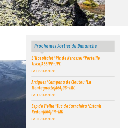
Prochaines Sorties du Dimanche
L'Hospitalet ¹Pic de Nerassol ²Porteille
Sisca|A66|PP-JPC
Le 06/09/2026
Artigues ¹Campana de Cloutou ²La
Montagnette|A64|DB-JMC
Le 13/09/2026
Esp de Vielha ¹Tuc de Sarrahéra ²Estanh
Redon|A64|PH-MG
Le 20/09/2026