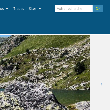
éos
Traces
Sites
OK
›