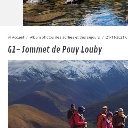
Accueil
/
Album photos des sorties et des séjours
/
21-11-2021 C
G1- Sommet de Pouy Louby