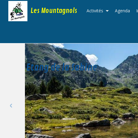
Les Mountagnols
Activités
Agenda
Etang de la Sabine
‹