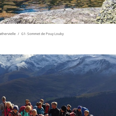
athervielle
/
G1- Sommet de Pouy Louby