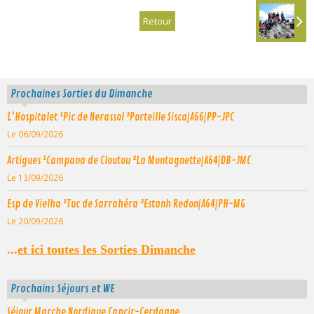
Retour
Prochaines Sorties du Dimanche
L'Hospitalet ¹Pic de Nerassol ²Porteille Sisca|A66|PP-JPC
Le 06/09/2026
Artigues ¹Campana de Cloutou ²La Montagnette|A64|DB-JMC
Le 13/09/2026
Esp de Vielha ¹Tuc de Sarrahéra ²Estanh Redon|A64|PH-MG
Le 20/09/2026
...
et ici toutes les Sorties Dimanche
Prochains Séjours et WE
Séjour Marche Nordique Capcir-Cerdagne