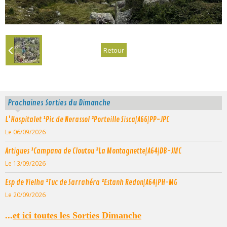
Retour
Prochaines Sorties du Dimanche
L'Hospitalet ¹Pic de Nerassol ²Porteille Sisca|A66|PP-JPC
Le 06/09/2026
Artigues ¹Campana de Cloutou ²La Montagnette|A64|DB-JMC
Le 13/09/2026
Esp de Vielha ¹Tuc de Sarrahéra ²Estanh Redon|A64|PH-MG
Le 20/09/2026
...
et ici toutes les Sorties Dimanche