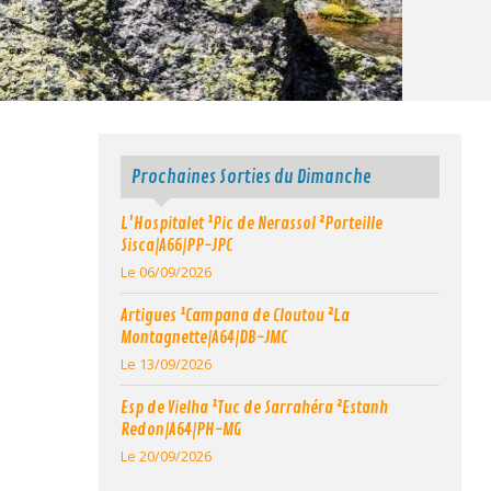
Prochaines Sorties du Dimanche
L'Hospitalet ¹Pic de Nerassol ²Porteille
Sisca|A66|PP-JPC
Le 06/09/2026
Artigues ¹Campana de Cloutou ²La
Montagnette|A64|DB-JMC
Le 13/09/2026
Esp de Vielha ¹Tuc de Sarrahéra ²Estanh
Redon|A64|PH-MG
Le 20/09/2026