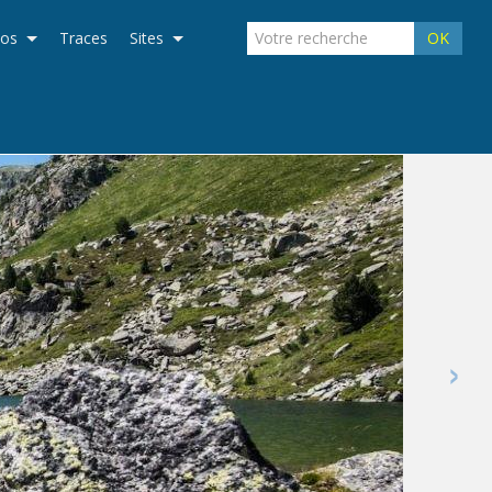
éos
Traces
Sites
OK
›