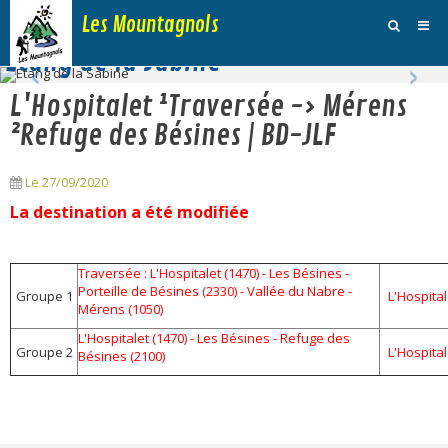
Les Mountagnols
‹
›
Etang de la Sabine
Activités
L'Hospitalet ¹Traversée -> Mérens
Agenda
²Refuge des Bésines | BD-JLF
Inscription Dimanche
Le 27/09/2020
Adhésions et Club
La destination a été modifiée
Photos
Traversée : L'Hospitalet (1470) - Les Bésines -
Galerie Vidéos
Porteille de Bésines (2330) - Vallée du Nabre -
Groupe 1
L'Hospital
Mérens (1050)
Traces
L'Hospitalet (1470) - Les Bésines - Refuge des
Groupe 2
L'Hospital
Bésines (2100)
Sites
Blog