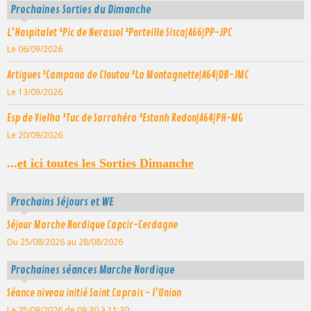
Prochaines Sorties du Dimanche
L'Hospitalet ¹Pic de Nerassol ²Porteille Sisca|A66|PP-JPC
Le 06/09/2026
Artigues ¹Campana de Cloutou ²La Montagnette|A64|DB-JMC
Le 13/09/2026
Esp de Vielha ¹Tuc de Sarrahéra ²Estanh Redon|A64|PH-MG
Le 20/09/2026
...
et ici toutes les Sorties Dimanche
Prochains Séjours et WE
Séjour Marche Nordique Capcir-Cerdagne
Du 25/08/2026
au 28/08/2026
Prochaines séances Marche Nordique
Séance niveau initié Saint Caprais - l'Union
Le 25/09/2026
de 09:30
à 11:30