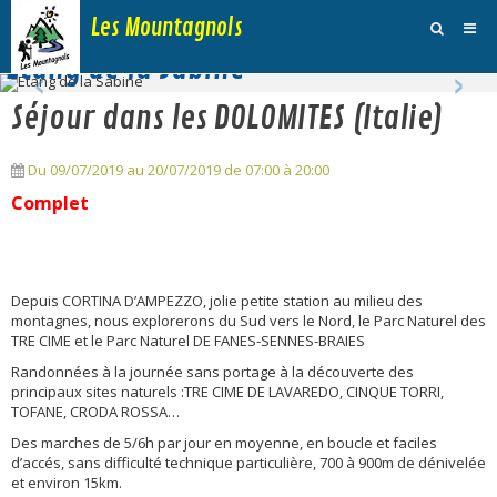
Les Mountagnols
‹
›
Etang de la Sabine
Activités
Séjour dans les DOLOMITES (Italie)
Agenda
Du 09/07/2019
au 20/07/2019
de 07:00
à 20:00
Inscription Dimanche
Complet
Adhésions et Club
Photos
Depuis CORTINA D’AMPEZZO, jolie petite station au milieu des
Galerie Vidéos
montagnes, nous explorerons du Sud vers le Nord, le Parc Naturel des
TRE CIME et le Parc Naturel DE FANES-SENNES-BRAIES
Traces
Randonnées à la journée sans portage à la découverte des
principaux sites naturels :TRE CIME DE LAVAREDO, CINQUE TORRI,
Sites
TOFANE, CRODA ROSSA…
Des marches de 5/6h par jour en moyenne, en boucle et faciles
Blog
d’accés, sans difficulté technique particulière, 700 à 900m de dénivelée
et environ 15km.