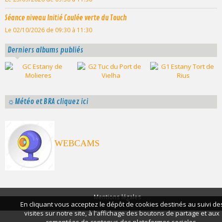
Séance niveau Initié Coulée verte du Touch
Le 02/10/2026
de 09:30
à 11:30
Derniers albums publiés
☼Météo et BRA cliquez ici
WEBCAMS
Mentions légales
En cliquant vous acceptez le dépôt de cookies destinés au suivi de
visites sur notre site, à l'affichage des boutons de partage et aux
remontées de contenus des plateformes sociales.