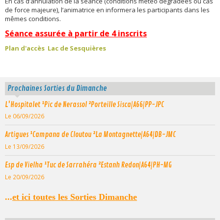
En cas d’annulation de la séance (conditions météo dégradées ou cas
de force majeure), l’animatrice en informera les participants dans les
mêmes conditions.
Séance assurée à partir de 4 inscrits
Plan d'accès Lac de Sesquières
Prochaines Sorties du Dimanche
L'Hospitalet ¹Pic de Nerassol ²Porteille Sisca|A66|PP-JPC
Le 06/09/2026
Artigues ¹Campana de Cloutou ²La Montagnette|A64|DB-JMC
Le 13/09/2026
Esp de Vielha ¹Tuc de Sarrahéra ²Estanh Redon|A64|PH-MG
Le 20/09/2026
...
et ici toutes les Sorties Dimanche