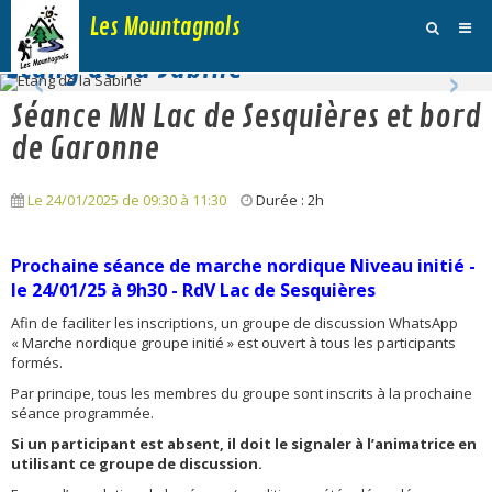
Les Mountagnols
‹
›
Etang de la Sabine
Activités
Séance MN Lac de Sesquières et bord
Agenda
de Garonne
Inscription Dimanche
Le 24/01/2025
de 09:30
à 11:30
Durée : 2h
Adhésions et Club
P
r
ochaine séance de marche nordique Niveau initié -
Photos
le 24/01/25 à 9h30 - RdV Lac de Sesquières
Galerie Vidéos
Afin de faciliter les inscriptions, un groupe de discussion WhatsApp
« Marche nordique groupe initié » est ouvert à tous les participants
Traces
formés.
Par principe, tous les membres du groupe sont inscrits à la prochaine
Sites
séance programmée.
Si un participant est absent, il doit le signaler à l’animatrice en
Blog
utilisant ce groupe de discussion.