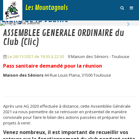
Les Mountagnols
‹
›
Etang de la Sabine
Activités
ASSEMBLEE GENERALE ORDINAIRE du
Agenda
Club (Clic)
Inscription Dimanche
Le 26/11/2021
de 19:30
à 22:30
Maison des Séniors - Toulouse
Adhésions et Club
Pass sanitaire demandé pour la réunion
Maison des Séniors
44 Rue Louis Plana, 31500 Toulouse
Photos
Galerie Vidéos
Traces
Après une AG 2020 effectuée à distance, cette Assemblée Générale
2021 va nous permettre de se retrouver en présentiel de manière
Sites
conviviale pour faire le bilan des actions passées et préparer les
projets à venir.
Blog
Venez nombreux, il est important de recueillir vos
retours sur le fonctionnement du club pendant cette